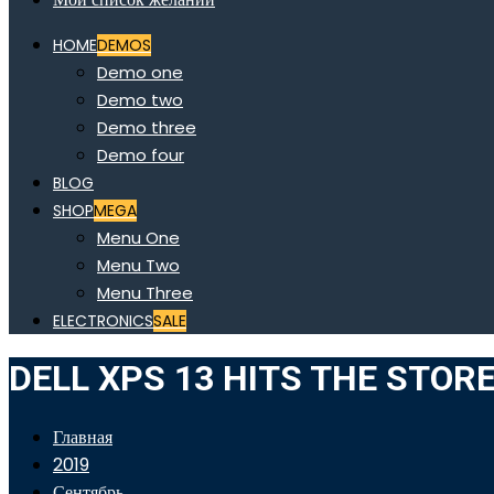
HOME
DEMOS
Demo one
Demo two
Demo three
Demo four
BLOG
SHOP
MEGA
Menu One
Menu Two
Menu Three
ELECTRONICS
SALE
DELL XPS 13 HITS THE STORE
Главная
2019
Сентябрь