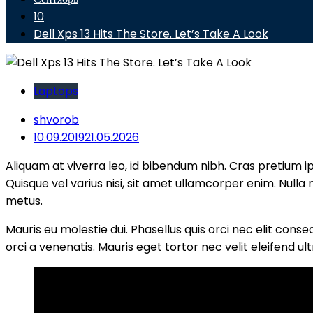
10
Dell Xps 13 Hits The Store. Let’s Take A Look
Laptops
shvorob
10.09.2019
21.05.2026
Aliquam at viverra leo, id bibendum nibh. Cras pretium ip
Quisque vel varius nisi, sit amet ullamcorper enim. Nulla
metus.
Mauris eu molestie dui. Phasellus quis orci nec elit cons
orci a venenatis. Mauris eget tortor nec velit eleifend ult