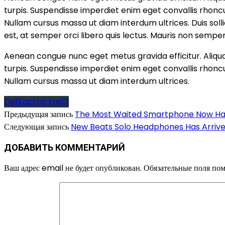
turpis. Suspendisse imperdiet enim eget convallis rhoncu
Nullam cursus massa ut diam interdum ultrices. Duis solli
est, at semper orci libero quis lectus. Mauris non semper 
Aenean congue nunc eget metus gravida efficitur. Aliqua
turpis. Suspendisse imperdiet enim eget convallis rhoncu
Nullam cursus massa ut diam interdum ultrices.
Dell
Laptop
Xps13
Предыдущая запись
The Most Waited Smartphone Now Has
Следующая запись
New Beats Solo Headphones Has Arriv
ДОБАВИТЬ КОММЕНТАРИЙ
Ваш адрес email не будет опубликован.
Обязательные поля по