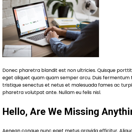
Donec pharetra blandit est non ultricies. Quisque porttito
eget aliquet quam quam semper arcu. Duis fermentum te
tristique senectus et netus et malesuada fames ac turpis
pharetra volutpat ante. Nullam eu felis nisl.
Hello, Are We Missing Anyth
Aenean congue nunc eget metus gravida efficitur. Aliqua