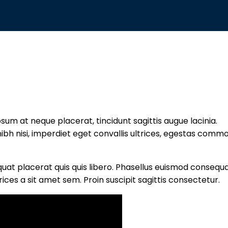
sum at neque placerat, tincidunt sagittis augue lacinia.
 nibh nisi, imperdiet eget convallis ultrices, egestas comm
equat placerat quis quis libero. Phasellus euismod consequ
rices a sit amet sem. Proin suscipit sagittis consectetur.