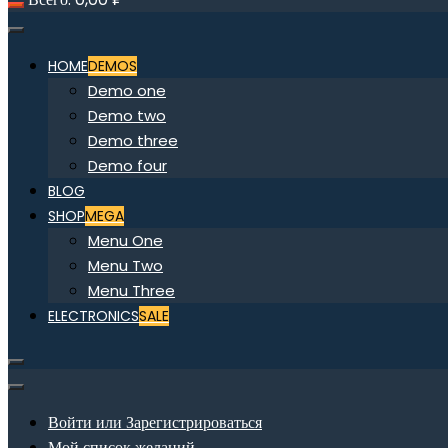
HOME
DEMOS
Demo one
Demo two
Demo three
Demo four
BLOG
SHOP
MEGA
Menu One
Menu Two
Menu Three
ELECTRONICS
SALE
Войти или Зарегистрироваться
Мой список желаний