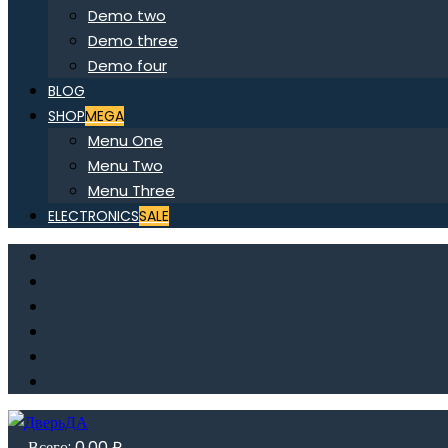
Demo two
Demo three
Demo four
BLOG
SHOP
MEGA
Menu One
Menu Two
Menu Three
ELECTRONICS
SALE
Всего:
0,00
₽