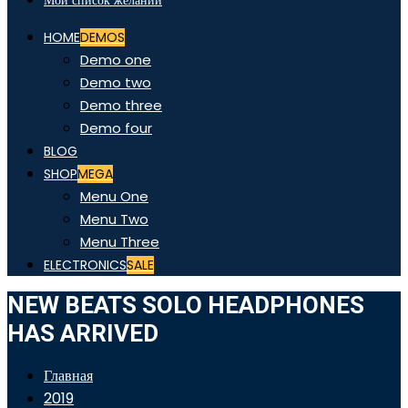
Мой список желаний
HOME
DEMOS
Demo one
Demo two
Demo three
Demo four
BLOG
SHOP
MEGA
Menu One
Menu Two
Menu Three
ELECTRONICS
SALE
NEW BEATS SOLO HEADPHONES
HAS ARRIVED
Главная
2019