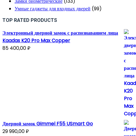
Замки биометрические
(133)
Умные гаджеты для входных дверей
(99)
TOP RATED PRODUCTS
Электронный дверной замок с распознаванием лица
Kaadas K20 Pro Max Copper
85 400,00
₽
Дверной замок Gimmel F55 USmart Go
29 990,00
₽