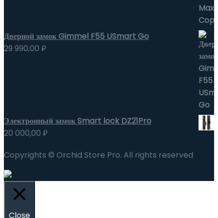
Дверной замок Gimmel F55 USmart Go
29 990,00
₽
Электронный замок Smart lock DZ21Pro
20 000,00
₽
Copyrights © Orchid Store Pro. All rights reserved
Close