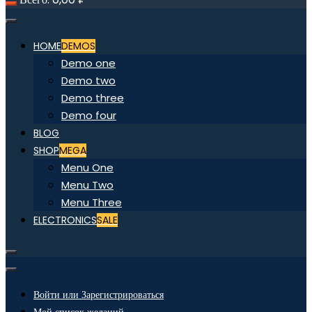
HOME
DEMOS
Demo one
Demo two
Demo three
Demo four
BLOG
SHOP
MEGA
Menu One
Menu Two
Menu Three
ELECTRONICS
SALE
Войти или Зарегистрироваться