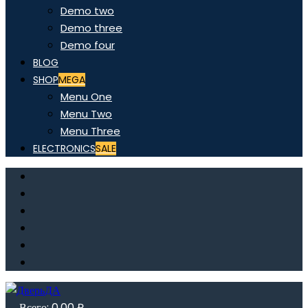
Demo two
Demo three
Demo four
BLOG
SHOP
MEGA
Menu One
Menu Two
Menu Three
ELECTRONICS
SALE
Всего:
0,00
₽