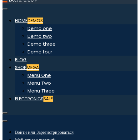
HOME
DEMOS
Demo one
Demo two
Demo three
Demo four
BLOG
SHOP
MEGA
Menu One
Menu Two
Menu Three
ELECTRONICS
SALE
Войти или Зарегистрироваться