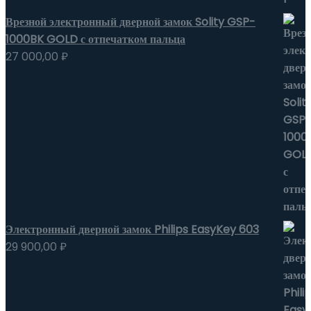
Врезной электронный дверной замок Solity GSP-
1000BK GOLD с отпечатком пальца
27 000,00
₽
Электронный дверной замок Philips EasyKey 603
29 900,00
₽