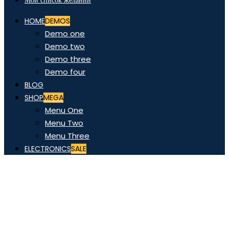
Мой список желаний
HOME
DEMOS
Demo one
Demo two
Demo three
Demo four
BLOG
SHOP
MEGA
Menu One
Menu Two
Menu Three
ELECTRONICS
SALE