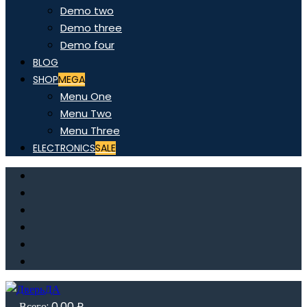
Demo two
Demo three
Demo four
BLOG
SHOP
MEGA
Menu One
Menu Two
Menu Three
ELECTRONICS
SALE
Всего:
0,00
₽