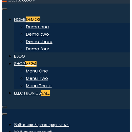
HOME
DEMOS
Demo one
Demo two
Demo three
Demo four
BLOG
SHOP
MEGA
Menu One
Menu Two
Menu Three
ELECTRONICS
SALE
Войти или Зарегистрироваться