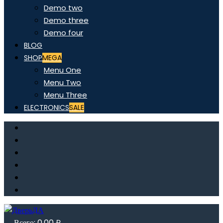
Demo two
Demo three
Demo four
BLOG
SHOP
MEGA
Menu One
Menu Two
Menu Three
ELECTRONICS
SALE
Всего:
0,00
₽