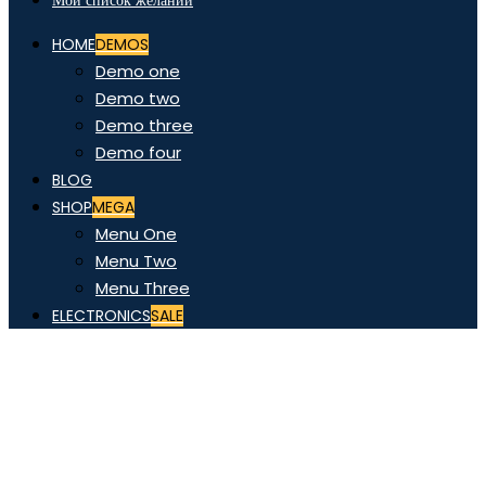
Мой список желаний
HOME
DEMOS
Demo one
Demo two
Demo three
Demo four
BLOG
SHOP
MEGA
Menu One
Menu Two
Menu Three
ELECTRONICS
SALE