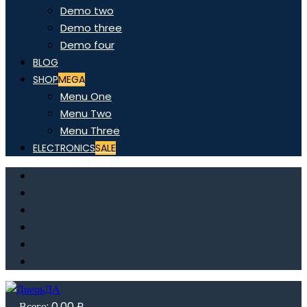
Demo two
Demo three
Demo four
BLOG
SHOP
MEGA
Menu One
Menu Two
Menu Three
ELECTRONICS
SALE
Всего:
0,00
₽