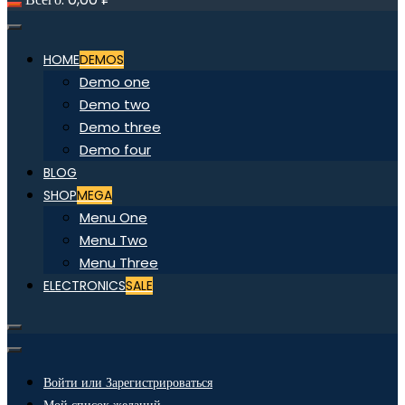
HOME
DEMOS
Demo one
Demo two
Demo three
Demo four
BLOG
SHOP
MEGA
Menu One
Menu Two
Menu Three
ELECTRONICS
SALE
Войти или Зарегистрироваться