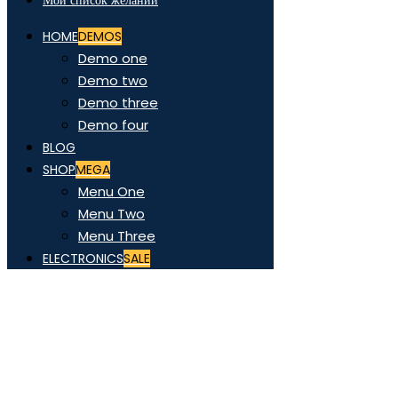
Мой список желаний
HOME
DEMOS
Demo one
Demo two
Demo three
Demo four
BLOG
SHOP
MEGA
Menu One
Menu Two
Menu Three
ELECTRONICS
SALE