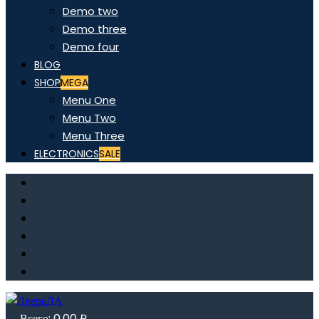
Demo two
Demo three
Demo four
BLOG
SHOP
MEGA
Menu One
Menu Two
Menu Three
ELECTRONICS
SALE
Всего:
0,00
₽