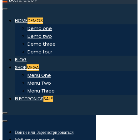
HOME
DEMOS
Demo one
Demo two
Demo three
Demo four
BLOG
SHOP
MEGA
Menu One
Menu Two
Menu Three
ELECTRONICS
SALE
Войти или Зарегистрироваться