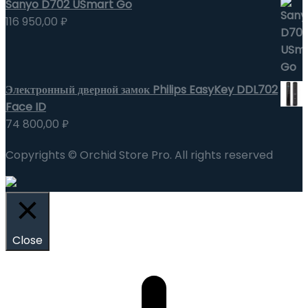
Sanyo D702 USmart Go
116 950,00
₽
Электронный дверной замок Philips EasyKey DDL702
Face ID
74 800,00
₽
Copyrights © Orchid Store Pro. All rights reserved
Close