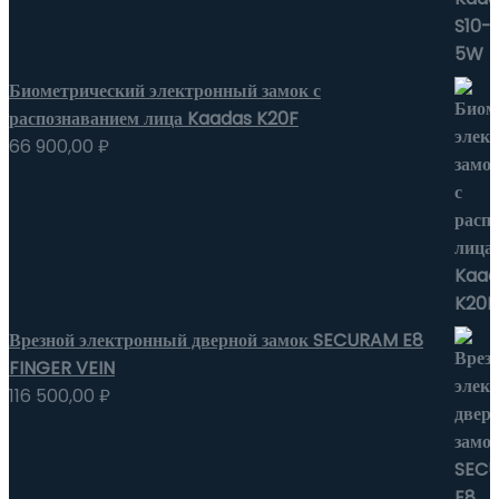
Биометрический электронный замок с
распознаванием лица Kaadas K20F
66 900,00
₽
Врезной электронный дверной замок SECURAM E8
FINGER VEIN
116 500,00
₽