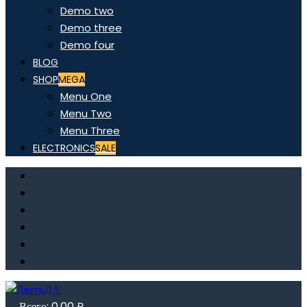
Demo two
Demo three
Demo four
BLOG
SHOP
MEGA
Menu One
Menu Two
Menu Three
ELECTRONICS
SALE
Всего:
0,00
₽