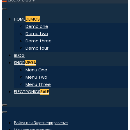
HOME
DEMOS
Demo one
Demo two
Demo three
Demo four
BLOG
SHOP
MEGA
Menu One
Menu Two
Menu Three
ELECTRONICS
SALE
Войти или Зарегистрироваться