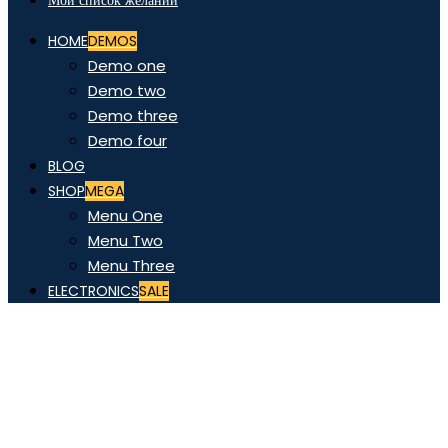
Мой список желаний
HOME
DEMOS
Demo one
Demo two
Demo three
Demo four
BLOG
SHOP
MEGA
Menu One
Menu Two
Menu Three
ELECTRONICS
SALE