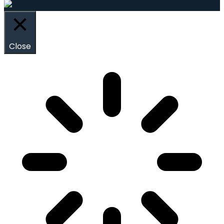
Close