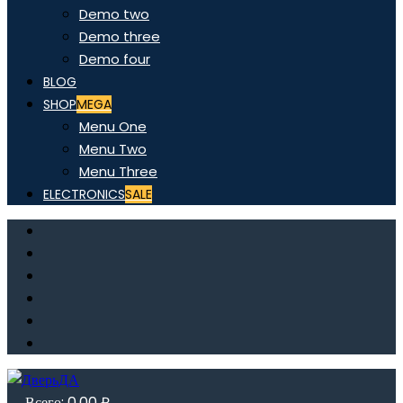
Demo two
Demo three
Demo four
BLOG
SHOP
MEGA
Menu One
Menu Two
Menu Three
ELECTRONICS
SALE
Всего:
0,00
₽