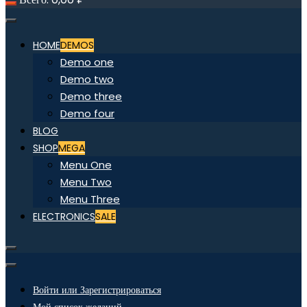
HOME
DEMOS
Demo one
Demo two
Demo three
Demo four
BLOG
SHOP
MEGA
Menu One
Menu Two
Menu Three
ELECTRONICS
SALE
Войти или Зарегистрироваться