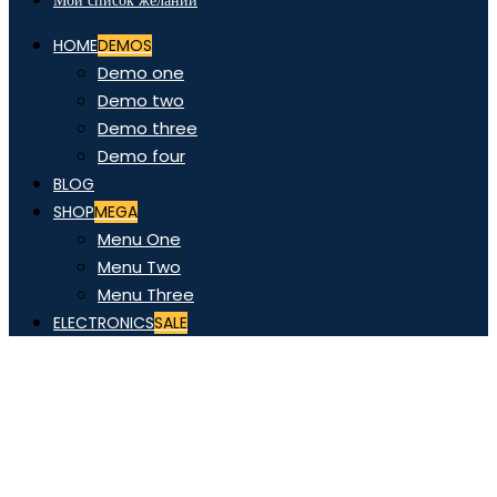
Мой список желаний
HOME
DEMOS
Demo one
Demo two
Demo three
Demo four
BLOG
SHOP
MEGA
Menu One
Menu Two
Menu Three
ELECTRONICS
SALE