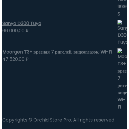
Sanyo D300 Tuya
66 000,00
₽
Moorgen T3+ врезная 7 ригелей, видеоглазок, Wi-Fi
47 520,00
₽
Copyrights © Orchid Store Pro. All rights reserved