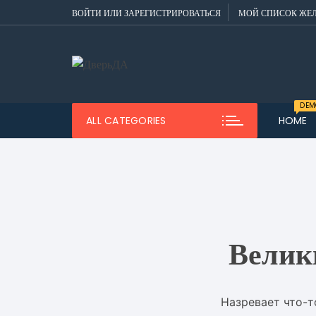
Перейти
ВОЙТИ ИЛИ ЗАРЕГИСТРИРОВАТЬСЯ
МОЙ СПИСОК ЖЕ
к
содержимому
DEM
ALL CATEGORIES
HOME
Dem
Men
Dem
Men
Dem
Men
Велик
Dem
Назревает что-т