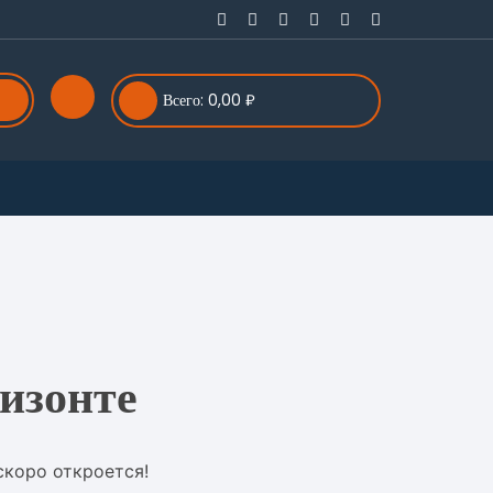
Всего:
0,00
₽
изонте
скоро откроется!