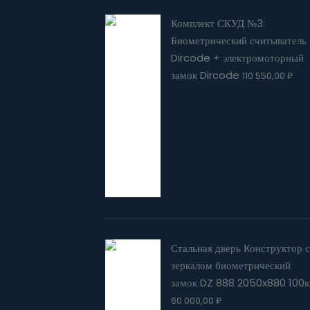
Комплект СКУД №3:
Биометрический считыватель
Dircode + электромоторный
замок Dircode
110 550,00
₽
Стальная дверь Конструктор с
зеркалом биометрический
замок DZ 888 2050x880 100к
60 000,00
₽