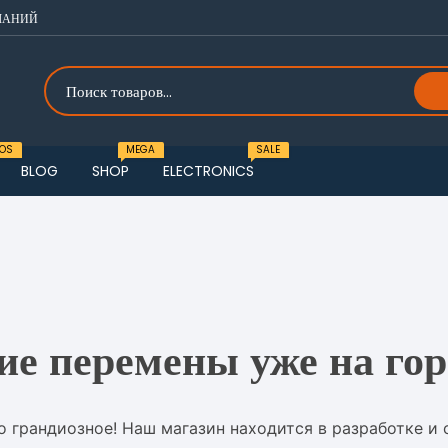
ЛАНИЙ
OS
MEGA
SALE
BLOG
SHOP
ELECTRONICS
o one
u One
o two
u Two
o three
u Three
ие перемены уже на гор
o four
о грандиозное! Наш магазин находится в разработке и 