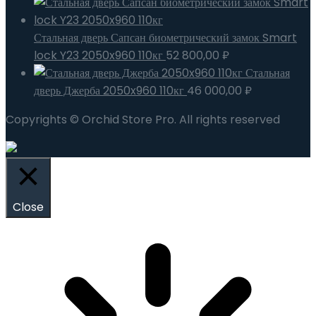
Стальная дверь Сапсан биометрический замок Smart
lock Y23 2050x960 110кг
52 800,00
₽
Стальная
дверь Джерба 2050x960 110кг
46 000,00
₽
Copyrights © Orchid Store Pro. All rights reserved
Close