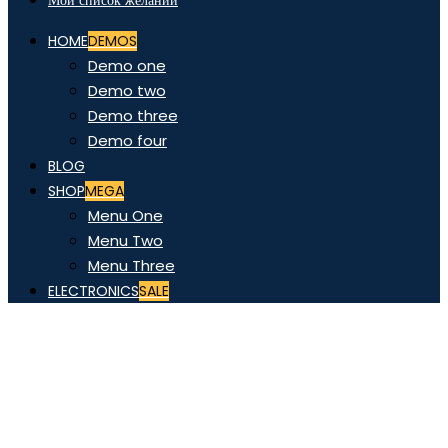
Мой список желаний
HOME
DEMOS
Demo one
Demo two
Demo three
Demo four
BLOG
SHOP
MEGA
Menu One
Menu Two
Menu Three
ELECTRONICS
SALE