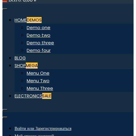
HOME
DEMOS
Demo one
Demo two
Demo three
Demo four
BLOG
SHOP
MEGA
Menu One
Menu Two
Menu Three
ELECTRONICS
SALE
Войти или Зарегистрироваться