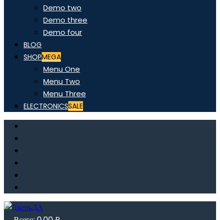
Demo two
Demo three
Demo four
BLOG
SHOP
MEGA
Menu One
Menu Two
Menu Three
ELECTRONICS
SALE
Всего:
0,00
₽