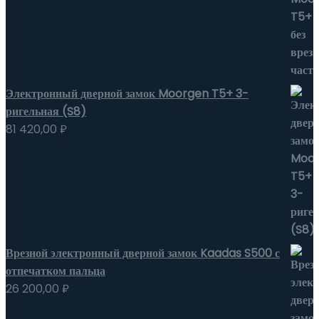
Электронный дверной замок Moorgen T5+ 3-
ригельная (S8)
81 420,00
₽
Врезной электронный дверной замок Kaadas S500 с
отпечатком пальца
26 200,00
₽