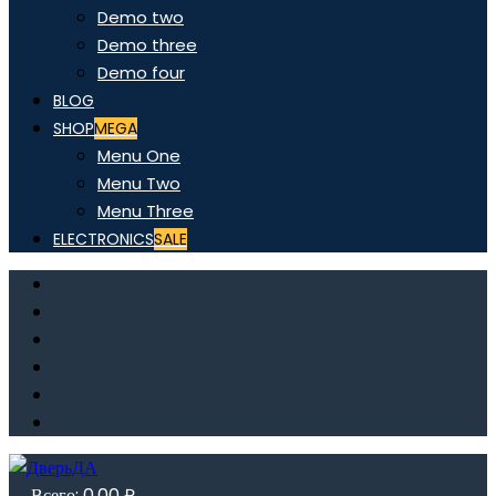
Demo two
Demo three
Demo four
BLOG
SHOP
MEGA
Menu One
Menu Two
Menu Three
ELECTRONICS
SALE
Всего:
0,00
₽