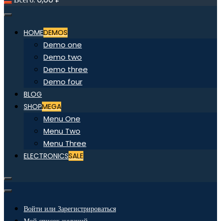
HOME
DEMOS
Demo one
Demo two
Demo three
Demo four
BLOG
SHOP
MEGA
Menu One
Menu Two
Menu Three
ELECTRONICS
SALE
Войти или Зарегистрироваться