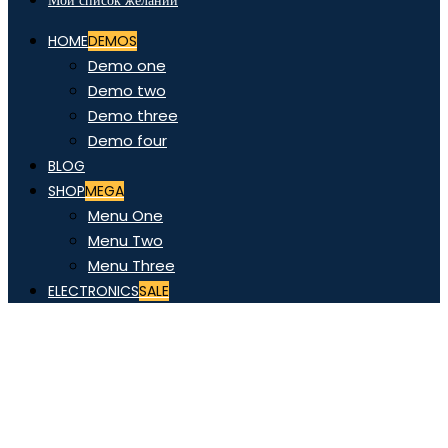
Мой список желаний
HOME
DEMOS
Demo one
Demo two
Demo three
Demo four
BLOG
SHOP
MEGA
Menu One
Menu Two
Menu Three
ELECTRONICS
SALE