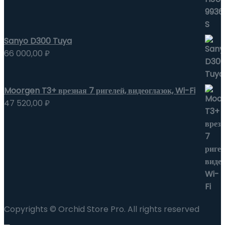
Sanyo D300 Tuya
66 000,00
₽
Moorgen T3+ врезная 7 ригелей, видеоглазок, Wi-Fi
47 520,00
₽
Copyrights © Orchid Store Pro. All rights reserved