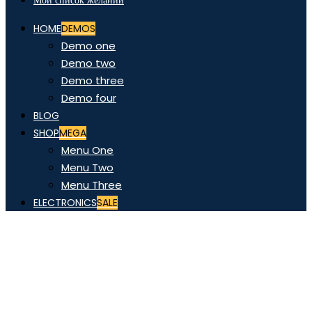
Мой список желаний
HOME
DEMOS
Demo one
Demo two
Demo three
Demo four
BLOG
SHOP
MEGA
Menu One
Menu Two
Menu Three
ELECTRONICS
SALE