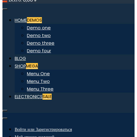
HOME
DEMOS
Demo one
Demo two
Demo three
Demo four
BLOG
SHOP
MEGA
Menu One
Menu Two
Menu Three
ELECTRONICS
SALE
Войти или Зарегистрироваться