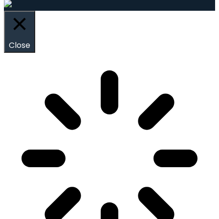
Close