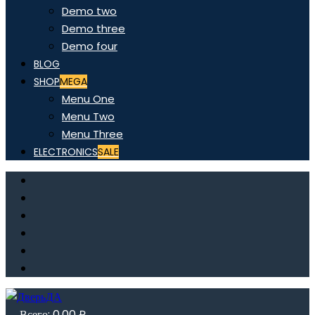
Demo two
Demo three
Demo four
BLOG
SHOP
MEGA
Menu One
Menu Two
Menu Three
ELECTRONICS
SALE
Всего:
0,00
₽