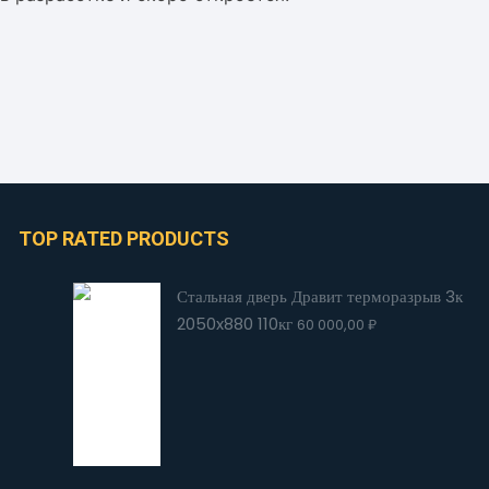
TOP RATED PRODUCTS
Стальная дверь Дравит терморазрыв 3к
2050x880 110кг
60 000,00
₽