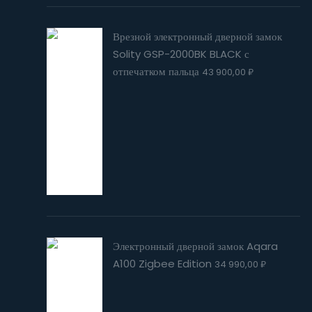
Врезной электронный дверной замок
Solity GSP-2000BK BLACK с
отпечатком пальца
43 900,00
₽
Электронный дверной замок Aqara
A100 Zigbee Edition
34 990,00
₽