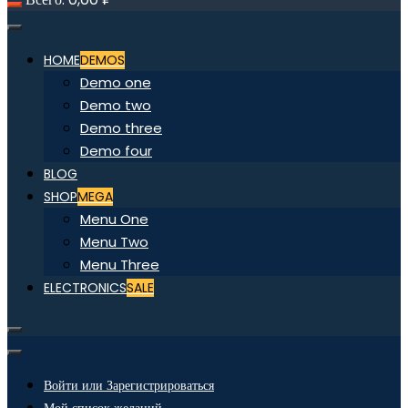
HOME
DEMOS
Demo one
Demo two
Demo three
Demo four
BLOG
SHOP
MEGA
Menu One
Menu Two
Menu Three
ELECTRONICS
SALE
Войти или Зарегистрироваться