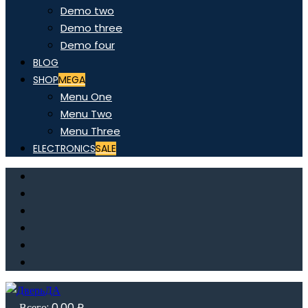
Demo two
Demo three
Demo four
BLOG
SHOP
MEGA
Menu One
Menu Two
Menu Three
ELECTRONICS
SALE
Всего:
0,00
₽