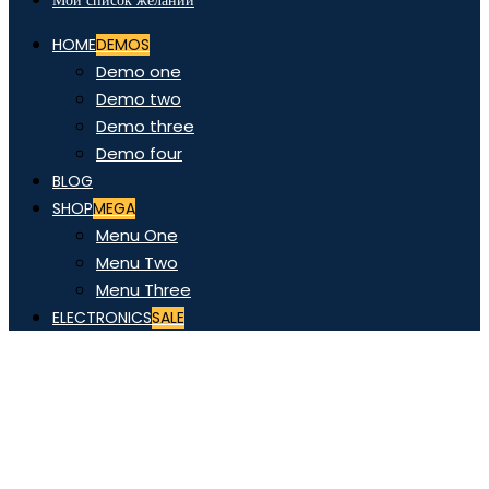
Мой список желаний
HOME
DEMOS
Demo one
Demo two
Demo three
Demo four
BLOG
SHOP
MEGA
Menu One
Menu Two
Menu Three
ELECTRONICS
SALE