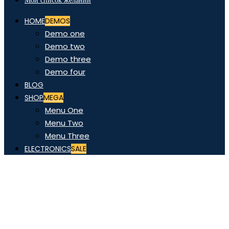
Мой список желаний
HOME
DEMOS
Demo one
Demo two
Demo three
Demo four
BLOG
SHOP
MEGA
Menu One
Menu Two
Menu Three
ELECTRONICS
SALE