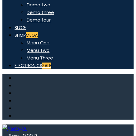
Demo two
Demo three
Demo four
BLOG
SHOP
MEGA
Menu One
Menu Two
Menu Three
ELECTRONICS
SALE
Всего:
0,00
₽