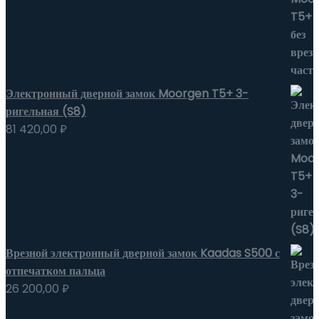
Электронный дверной замок Moorgen T5+ 3-
ригельная (S8)
81 420,00
₽
Врезной электронный дверной замок Kaadas S500 с
отпечатком пальца
26 200,00
₽