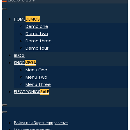
HOME
DEMOS
Demo one
Demo two
Demo three
Demo four
BLOG
SHOP
MEGA
Menu One
Menu Two
Menu Three
ELECTRONICS
SALE
Войти или Зарегистрироваться