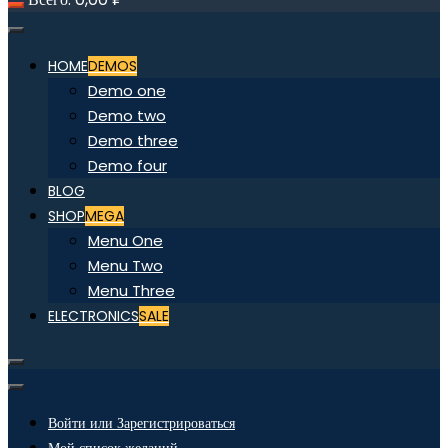
HOME
DEMOS
Demo one
Demo two
Demo three
Demo four
BLOG
SHOP
MEGA
Menu One
Menu Two
Menu Three
ELECTRONICS
SALE
Войти или Зарегистрироваться