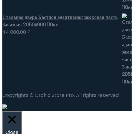
Стальная дверь Бастион адаптивная замковая часть
Заказная 2050x960 110кг
44 000,00
₽
Copyrights © Orchid Store Pro. All rights reserved
Close