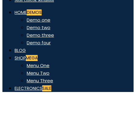
Мой список желаний
HOME
DEMOS
Demo one
Demo two
Demo three
Demo four
BLOG
SHOP
MEGA
Menu One
Menu Two
Menu Three
ELECTRONICS
SALE