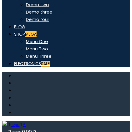
Demo two
Demo three
Demo four
BLOG
SHOP
MEGA
Menu One
Menu Two
Menu Three
ELECTRONICS
SALE
Всего:
0,00
₽