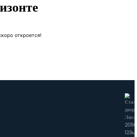
изонте
скоро откроется!