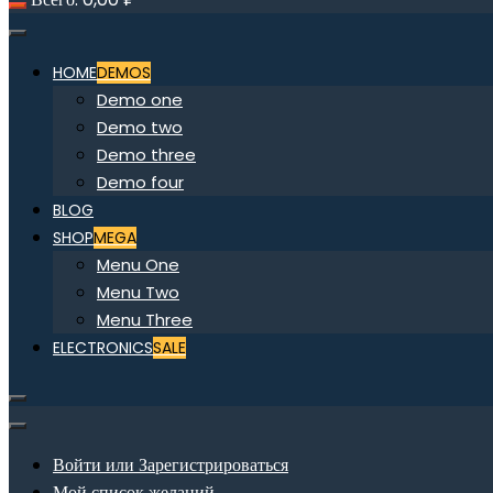
HOME
DEMOS
Demo one
Demo two
Demo three
Demo four
BLOG
SHOP
MEGA
Menu One
Menu Two
Menu Three
ELECTRONICS
SALE
Войти или Зарегистрироваться
Мой список желаний