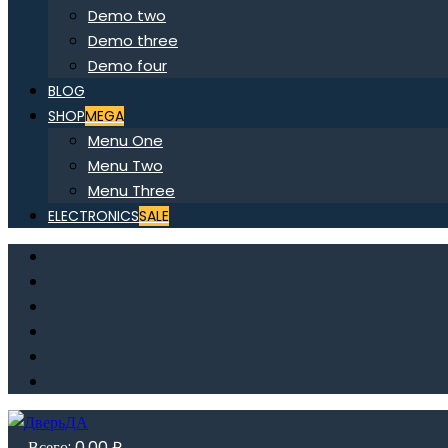
Demo two
Demo three
Demo four
BLOG
SHOP
MEGA
Menu One
Menu Two
Menu Three
ELECTRONICS
SALE
Всего:
0,00
₽