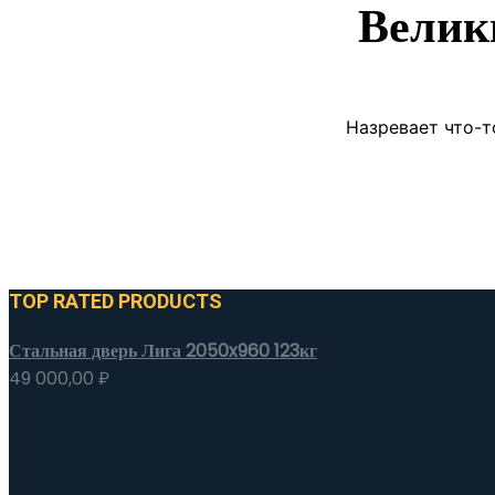
Велик
Назревает что-т
TOP RATED PRODUCTS
Стальная дверь Лига 2050x960 123кг
49 000,00
₽