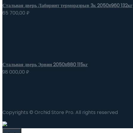
Стальная дверь Лабиринт терморазрыв 3к 2050x960 132кг
65 700,00
₽
Стальная дверь Эрвин 2050x880 115кг
98 000,00
₽
Copyrights © Orchid Store Pro. All rights reserved