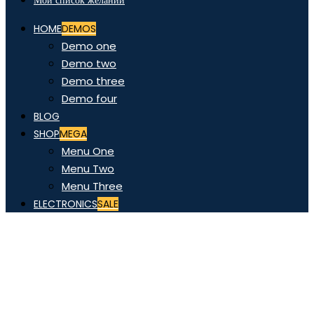
Мой список желаний
HOME
DEMOS
Demo one
Demo two
Demo three
Demo four
BLOG
SHOP
MEGA
Menu One
Menu Two
Menu Three
ELECTRONICS
SALE