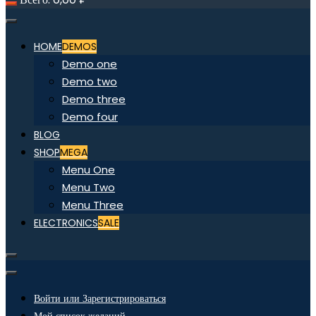
HOME
DEMOS
Demo one
Demo two
Demo three
Demo four
BLOG
SHOP
MEGA
Menu One
Menu Two
Menu Three
ELECTRONICS
SALE
Войти или Зарегистрироваться