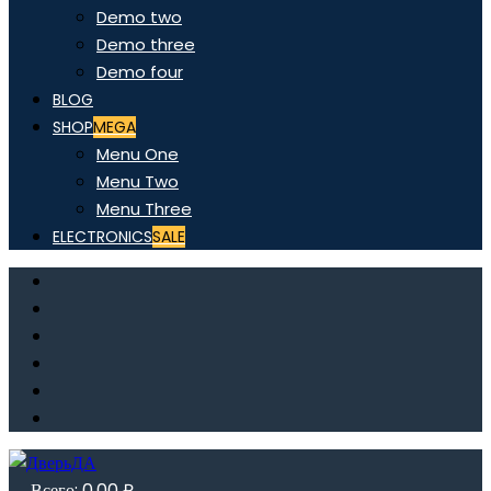
Demo two
Demo three
Demo four
BLOG
SHOP
MEGA
Menu One
Menu Two
Menu Three
ELECTRONICS
SALE
Всего:
0,00
₽