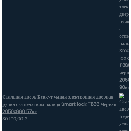
Стальная дверь Беркут умная электронная дверная
ручка с отпечатком пальца Smart lock T888 Черная
2050x880 57кг
30 100,00
₽