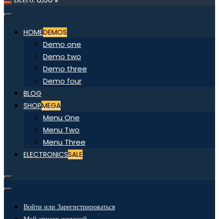
HOME
DEMOS
Demo one
Demo two
Demo three
Demo four
BLOG
SHOP
MEGA
Menu One
Menu Two
Menu Three
ELECTRONICS
SALE
Войти или Зарегистрироваться