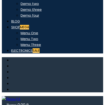
Demo two
Demo three
Demo four
BLOG
SHOP
MEGA
Menu One
Menu Two
Menu Three
ELECTRONICS
SALE
Всего:
0,00
₽