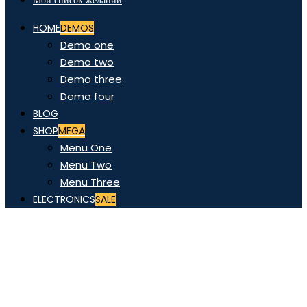
Мой список желаний
HOME
DEMOS
Demo one
Demo two
Demo three
Demo four
BLOG
SHOP
MEGA
Menu One
Menu Two
Menu Three
ELECTRONICS
SALE