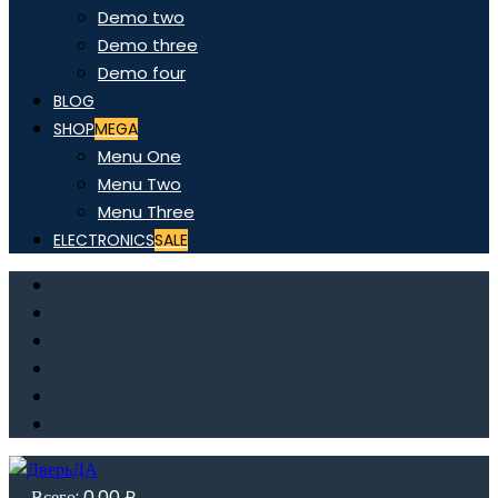
Demo two
Demo three
Demo four
BLOG
SHOP
MEGA
Menu One
Menu Two
Menu Three
ELECTRONICS
SALE
Всего:
0,00
₽