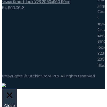
замок Smart lock Y23 2050x960 110кг
54 800,00
₽
Copyrights © Orchid Store Pro. All rights reserved
Close