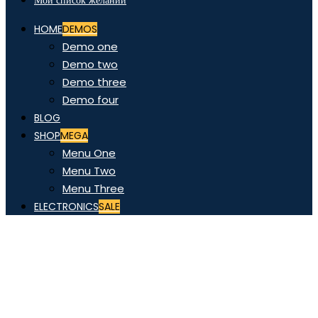
Мой список желаний
HOME
DEMOS
Demo one
Demo two
Demo three
Demo four
BLOG
SHOP
MEGA
Menu One
Menu Two
Menu Three
ELECTRONICS
SALE