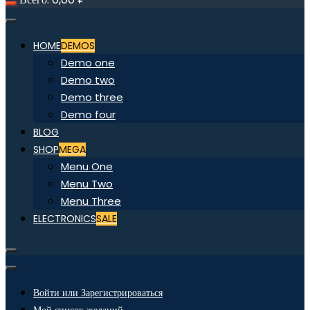
HOME
DEMOS
Demo one
Demo two
Demo three
Demo four
BLOG
SHOP
MEGA
Menu One
Menu Two
Menu Three
ELECTRONICS
SALE
Войти или Зарегистрироваться