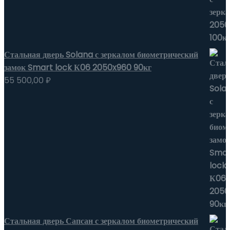
Стальная дверь Solana с зеркалом биометрический
замок Smart lock К06 2050x960 90кг
55 500,00
₽
Стальная дверь Сапсан с зеркалом биометрический