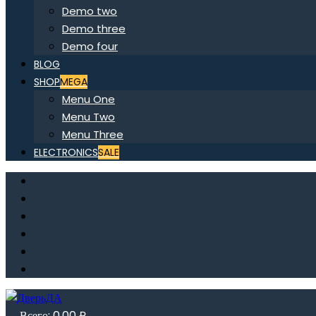
Demo two
Demo three
Demo four
BLOG
SHOP
MEGA
Menu One
Menu Two
Menu Three
ELECTRONICS
SALE
Всего:
0,00
₽