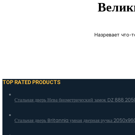
Велик
Назревает что-т
TOP RATED PRODUCTS
Стальная дверь Нева биометрический замок DZ 888 20
Стальная дверь Britannia умная дверная ручка 2050x960