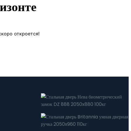
изонте
скоро откроется!