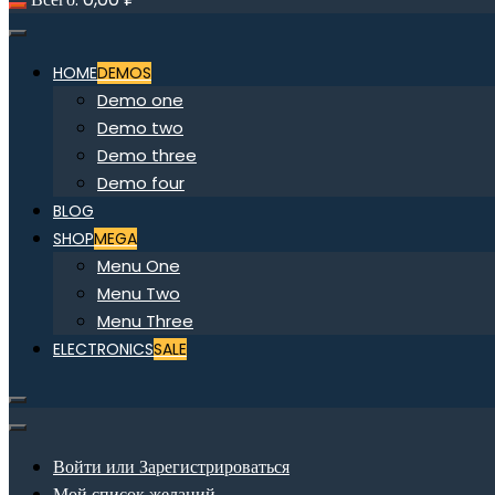
HOME
DEMOS
Demo one
Demo two
Demo three
Demo four
BLOG
SHOP
MEGA
Menu One
Menu Two
Menu Three
ELECTRONICS
SALE
Войти или Зарегистрироваться
Мой список желаний