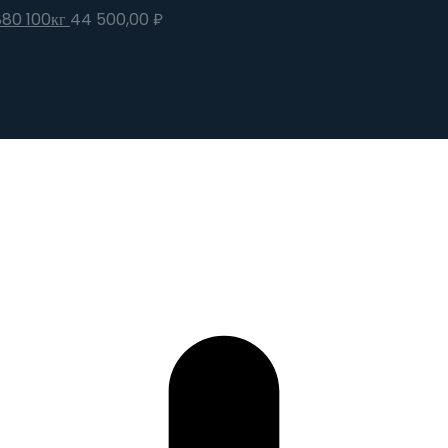
880 100кг
44 500,00
₽