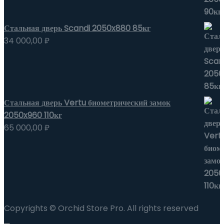
Стальная дверь Scandi 2050x880 85кг
34 000,00
₽
Стальная дверь Vertu биометрический замок
2050x960 110кг
65 000,00
₽
Copyrights © Orchid Store Pro. All rights reserved