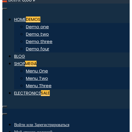
HOME
DEMOS
Demo one
Demo two
Demo three
Demo four
BLOG
SHOP
MEGA
Menu One
Menu Two
Menu Three
ELECTRONICS
SALE
Войти или Зарегистрироваться