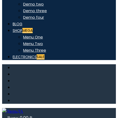
Demo two
Demo three
Demo four
BLOG
SHOP
MEGA
Menu One
Menu Two
Menu Three
ELECTRONICS
SALE
Всего:
0,00
₽