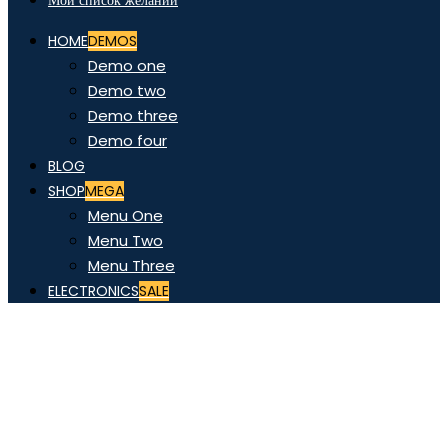
Мой список желаний
HOME
DEMOS
Demo one
Demo two
Demo three
Demo four
BLOG
SHOP
MEGA
Menu One
Menu Two
Menu Three
ELECTRONICS
SALE