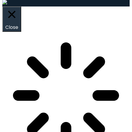
Close