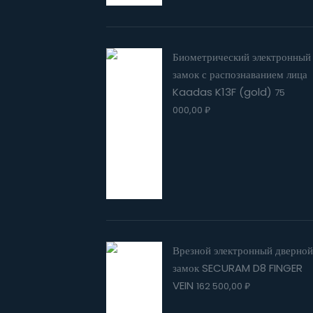
Биометрический электронный
замок с распознаванием лица
Kaadas K13F (gold)
75
000,00
₽
Врезной электронный дверной
замок SECURAM D8 FINGER
VEIN
162 500,00
₽