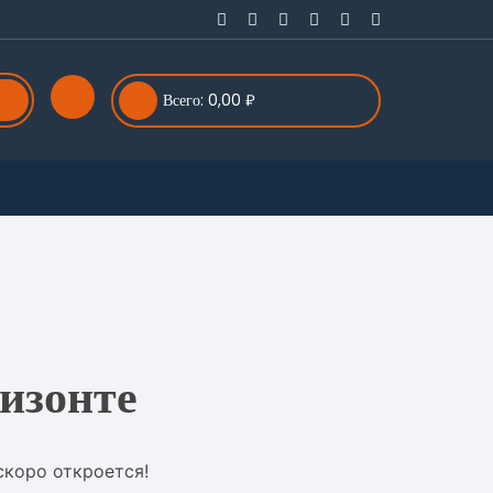
Всего:
0,00
₽
изонте
скоро откроется!