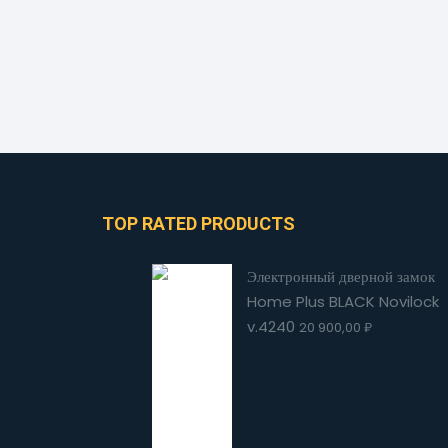
TOP RATED PRODUCTS
Электронный дверной замок
Home Plus BLACK Novilock
v.4240
20 900,00
₽