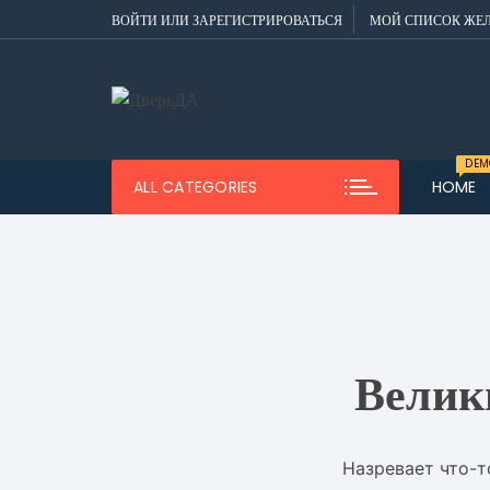
Перейти
ВОЙТИ ИЛИ ЗАРЕГИСТРИРОВАТЬСЯ
МОЙ СПИСОК ЖЕ
к
содержимому
DEM
ALL CATEGORIES
HOME
Dem
Men
Dem
Men
Dem
Men
Велик
Dem
Назревает что-т