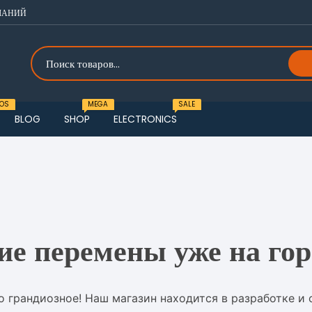
ЛАНИЙ
OS
MEGA
SALE
BLOG
SHOP
ELECTRONICS
o one
u One
o two
u Two
o three
u Three
ие перемены уже на гор
o four
о грандиозное! Наш магазин находится в разработке и 