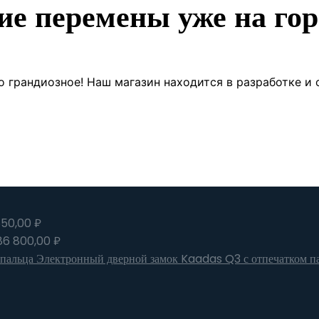
ие перемены уже на гор
о грандиозное! Наш магазин находится в разработке и 
650,00
₽
86 800,00
₽
Электронный дверной замок Kaadas Q3 с отпечатком п