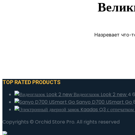
Велик
Назревает что-т
TOP RATED PRODUCTS
Видеоглазок Look 2 new
4 
Sanyo D700 USmart Go
Copyrights © Orchid Store Pro. All rights reserved