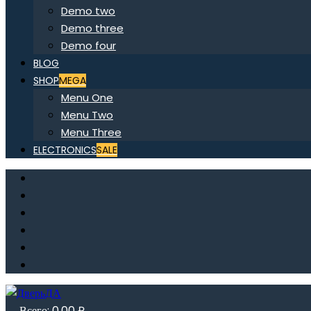
Demo two
Demo three
Demo four
BLOG
SHOP
MEGA
Menu One
Menu Two
Menu Three
ELECTRONICS
SALE
Всего:
0,00
₽