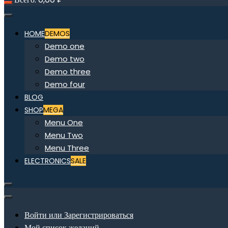
HOME
DEMOS
Demo one
Demo two
Demo three
Demo four
BLOG
SHOP
MEGA
Menu One
Menu Two
Menu Three
ELECTRONICS
SALE
Войти или Зарегистрироваться
Мой список желаний