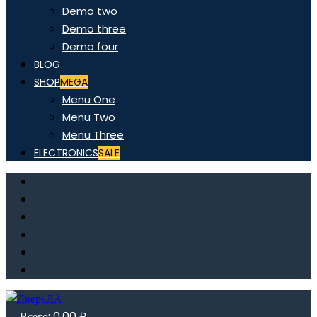
Demo two
Demo three
Demo four
BLOG
SHOP
MEGA
Menu One
Menu Two
Menu Three
ELECTRONICS
SALE
Всего:
0,00
₽