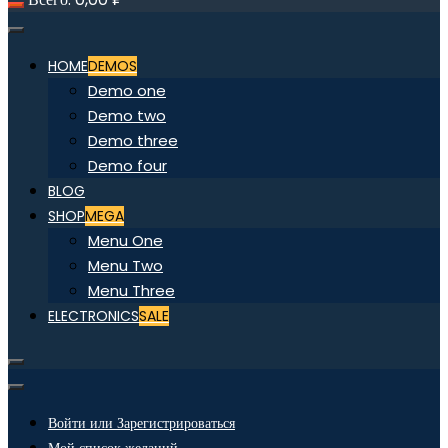
HOME
DEMOS
Demo one
Demo two
Demo three
Demo four
BLOG
SHOP
MEGA
Menu One
Menu Two
Menu Three
ELECTRONICS
SALE
Войти или Зарегистрироваться