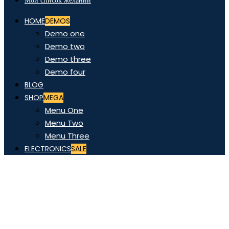
Мой список желаний
HOME
DEMOS
Demo one
Demo two
Demo three
Demo four
BLOG
SHOP
MEGA
Menu One
Menu Two
Menu Three
ELECTRONICS
SALE