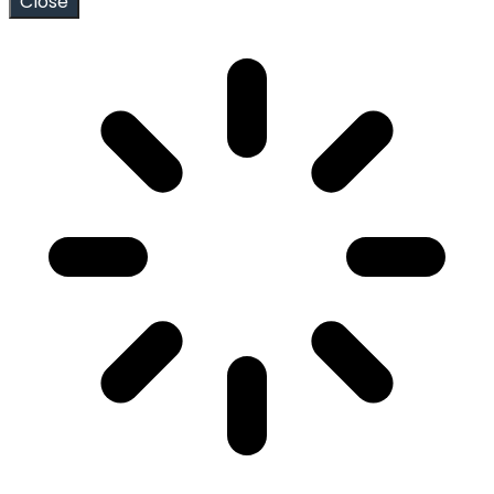
Close