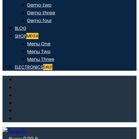
Demo two
Demo three
Demo four
BLOG
SHOP
MEGA
Menu One
Menu Two
Menu Three
ELECTRONICS
SALE
Всего:
0,00
₽