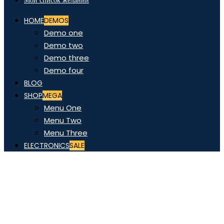
Мой список желаний
HOME
DEMOS
Demo one
Demo two
Demo three
Demo four
BLOG
SHOP
MEGA
Menu One
Menu Two
Menu Three
ELECTRONICS
SALE