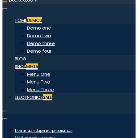
HOME
DEMOS
Demo one
Demo two
Demo three
Demo four
BLOG
SHOP
MEGA
Menu One
Menu Two
Menu Three
ELECTRONICS
SALE
Войти или Зарегистрироваться