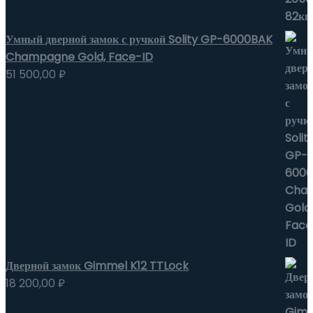
Умный дверной замок с ручкой Solity GP-6000BAK
Champagne Gold, Face-ID
51 500,00
₽
Дверной замок Gimmel K12 TTLock
18 200,00
₽