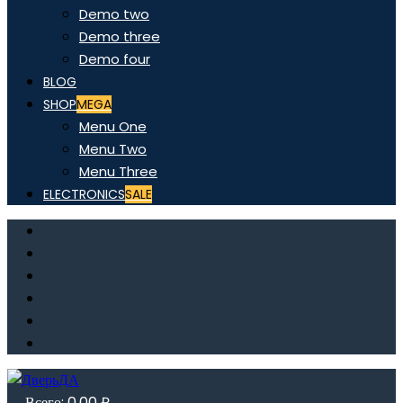
Demo two
Demo three
Demo four
BLOG
SHOP
MEGA
Menu One
Menu Two
Menu Three
ELECTRONICS
SALE
Всего:
0,00
₽