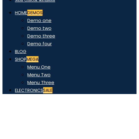
Мой список желаний
HOME
DEMOS
Demo one
Demo two
Demo three
Demo four
BLOG
SHOP
MEGA
Menu One
Menu Two
Menu Three
ELECTRONICS
SALE