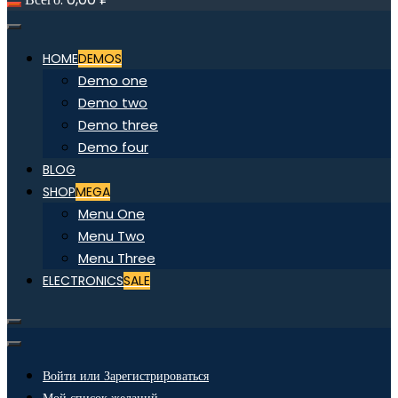
HOME
DEMOS
Demo one
Demo two
Demo three
Demo four
BLOG
SHOP
MEGA
Menu One
Menu Two
Menu Three
ELECTRONICS
SALE
Войти или Зарегистрироваться