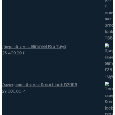
Дверной замок Gimmel F35 Tuya
26 400,00
₽
Электронный замок Smart lock DZ011B
29 000,00
₽