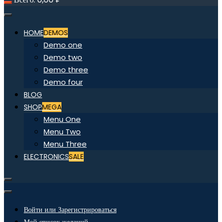
HOME
DEMOS
Demo one
Demo two
Demo three
Demo four
BLOG
SHOP
MEGA
Menu One
Menu Two
Menu Three
ELECTRONICS
SALE
Войти или Зарегистрироваться