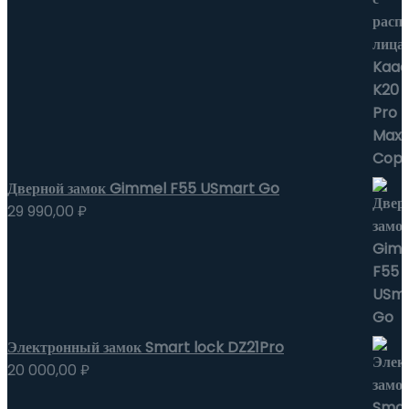
Дверной замок Gimmel F55 USmart Go
29 990,00
₽
Электронный замок Smart lock DZ21Pro
20 000,00
₽