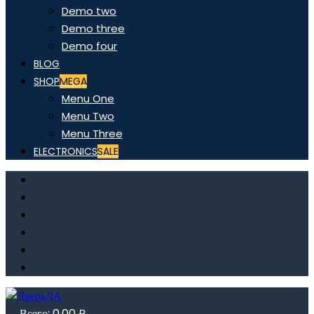
Demo two
Demo three
Demo four
BLOG
SHOP
MEGA
Menu One
Menu Two
Menu Three
ELECTRONICS
SALE
Всего:
0,00
₽