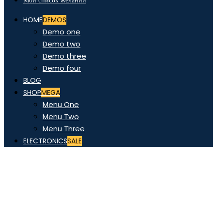
Мой список желаний
HOME
DEMOS
Demo one
Demo two
Demo three
Demo four
BLOG
SHOP
MEGA
Menu One
Menu Two
Menu Three
ELECTRONICS
SALE