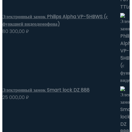
Электронный замок Philips Alpha VP-5HBWS (с
функцией видеодомофона)
80 300,00
₽
Электронный замок Smart lock DZ 888
25 000,00
₽