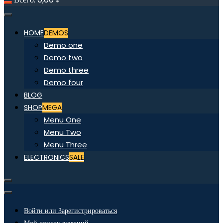
HOME
DEMOS
Demo one
Demo two
Demo three
Demo four
BLOG
SHOP
MEGA
Menu One
Menu Two
Menu Three
ELECTRONICS
SALE
Войти или Зарегистрироваться