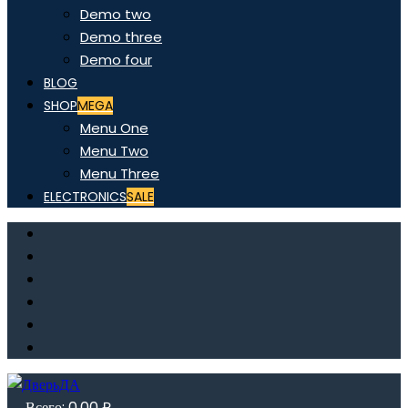
Demo two
Demo three
Demo four
BLOG
SHOP
MEGA
Menu One
Menu Two
Menu Three
ELECTRONICS
SALE
Всего:
0,00
₽