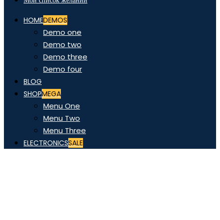
Мой список желаний
HOME
DEMOS
Demo one
Demo two
Demo three
Demo four
BLOG
SHOP
MEGA
Menu One
Menu Two
Menu Three
ELECTRONICS
SALE