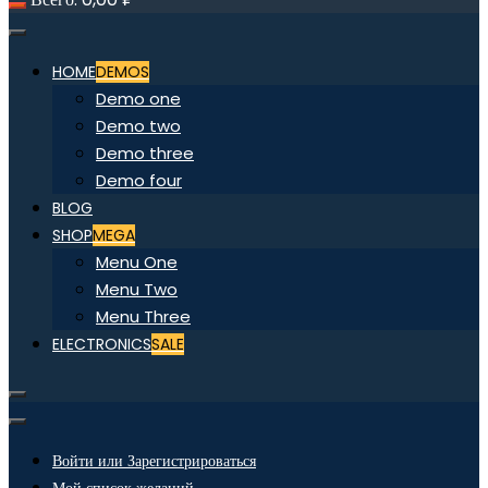
HOME
DEMOS
Demo one
Demo two
Demo three
Demo four
BLOG
SHOP
MEGA
Menu One
Menu Two
Menu Three
ELECTRONICS
SALE
Войти или Зарегистрироваться