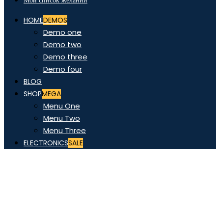
Мой список желаний
HOME
DEMOS
Demo one
Demo two
Demo three
Demo four
BLOG
SHOP
MEGA
Menu One
Menu Two
Menu Three
ELECTRONICS
SALE