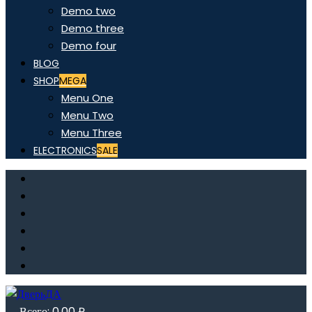
Demo two
Demo three
Demo four
BLOG
SHOP
MEGA
Menu One
Menu Two
Menu Three
ELECTRONICS
SALE
Всего:
0,00
₽