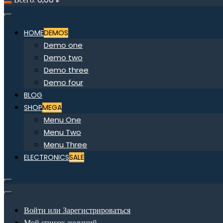
HOME
DEMOS
Demo one
Demo two
Demo three
Demo four
BLOG
SHOP
MEGA
Menu One
Menu Two
Menu Three
ELECTRONICS
SALE
Войти или Зарегистрироваться
Мой список желаний