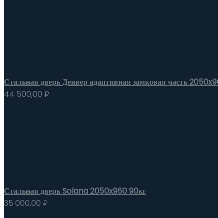
Стальная дверь Денвер адаптивная замковая часть 2050x9
44 500,00
₽
Стальная дверь Solana 2050x960 90кг
35 000,00
₽