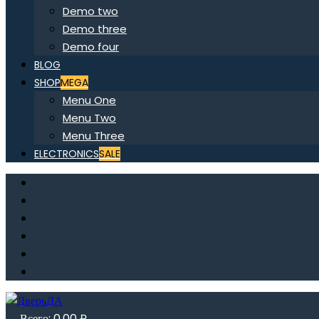
Demo two
Demo three
Demo four
BLOG
SHOP
MEGA
Menu One
Menu Two
Menu Three
ELECTRONICS
SALE
Всего:
0,00
₽