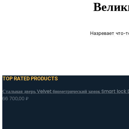
Велик
Назревает что-т
TOP RATED PRODUCTS
Стальная дверь Velvet биометрический замок Smart lock
66 700,00
₽