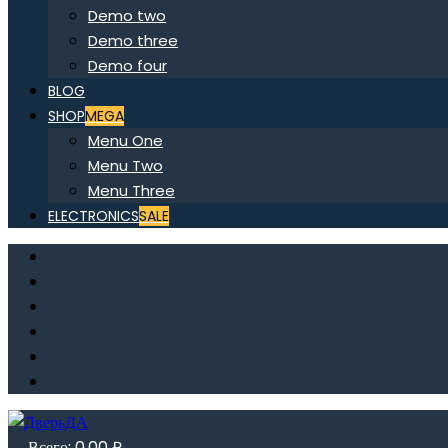
Demo two
Demo three
Demo four
BLOG
SHOP
MEGA
Menu One
Menu Two
Menu Three
ELECTRONICS
SALE
Всего:
0,00
₽