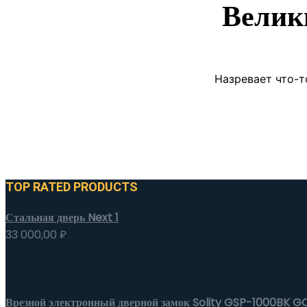
Велик
Назревает что-т
TOP RATED PRODUCTS
Стальная дверь Next 1
33 000,00
₽
Врезной электронный дверной замок Solity GSP-1000BK GO