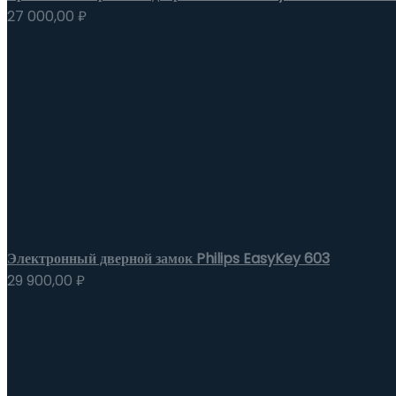
27 000,00
₽
Электронный дверной замок Philips EasyKey 603
29 900,00
₽