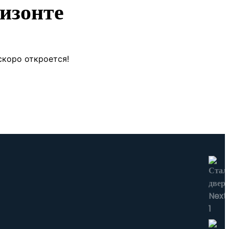
изонте
скоро откроется!