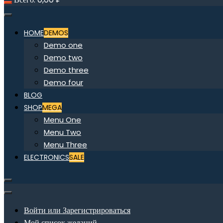
HOME
DEMOS
Demo one
Demo two
Demo three
Demo four
BLOG
SHOP
MEGA
Menu One
Menu Two
Menu Three
ELECTRONICS
SALE
Войти или Зарегистрироваться
Мой список желаний