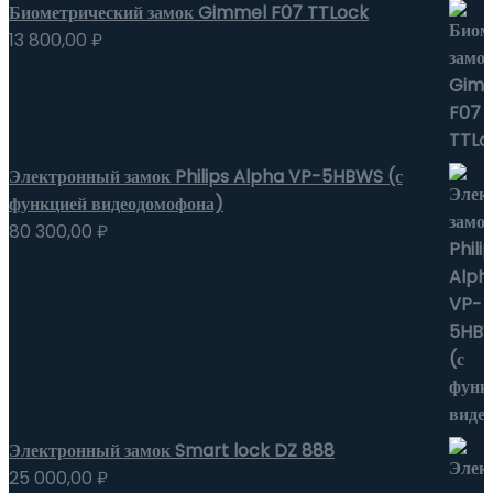
Биометрический замок Gimmel F07 TTLock
13 800,00
₽
Электронный замок Philips Alpha VP-5HBWS (с
функцией видеодомофона)
80 300,00
₽
Электронный замок Smart lock DZ 888
25 000,00
₽