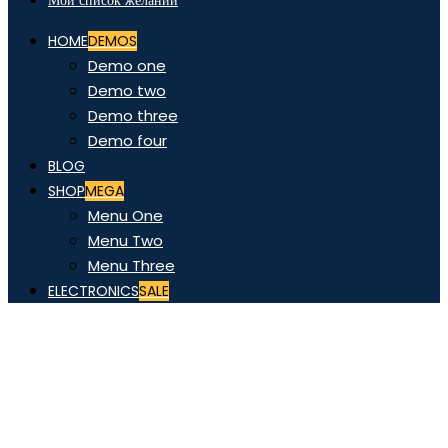
Мой список желаний
HOME
DEMOS
Demo one
Demo two
Demo three
Demo four
BLOG
SHOP
MEGA
Menu One
Menu Two
Menu Three
ELECTRONICS
SALE