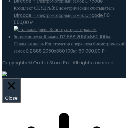
Комплект СКУД №3: Биометрический считыватель
Dircode + электромоторный замок Dircode
110
550,00
₽
Стальная дверь Конструктор с зеркалом биометрический
замок DZ 888 2050x880 100кг
60 000,00
₽
Copyrights © Orchid Store Pro. All rights reserved
Close