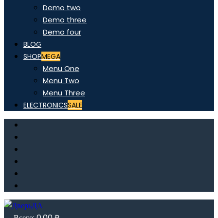
Demo two
Demo three
Demo four
BLOG
SHOP
MEGA
Menu One
Menu Two
Menu Three
ELECTRONICS
SALE
Всего:
0,00
₽