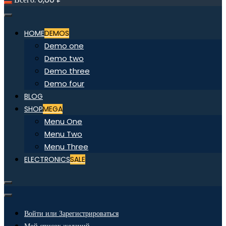
HOME
DEMOS
Demo one
Demo two
Demo three
Demo four
BLOG
SHOP
MEGA
Menu One
Menu Two
Menu Three
ELECTRONICS
SALE
Войти или Зарегистрироваться