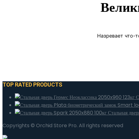
Велик
Назревает что-т
TOP RATED PRODUCTS
С
Стальная две
Copyrights © Orchid Store Pro. All rights reserved