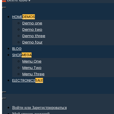
HOME
DEMOS
Demo one
Demo two
Demo three
Demo four
BLOG
SHOP
MEGA
Menu One
Menu Two
Menu Three
ELECTRONICS
SALE
Войти или Зарегистрироваться
Мой список желаний