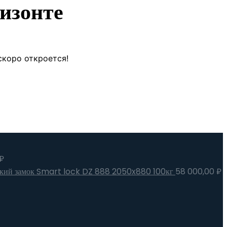
изонте
скоро откроется!
₽
еский замок Smart lock DZ 888 2050x880 100кг
58 000,00
₽