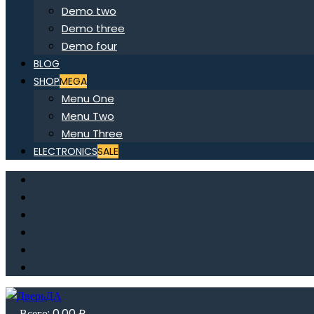
Demo two
Demo three
Demo four
BLOG
SHOP
MEGA
Menu One
Menu Two
Menu Three
ELECTRONICS
SALE
Всего:
0,00
₽