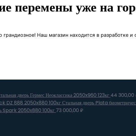
ие перемены уже на гор
о грандиозное! Наш магазин находится в разработке и 
тальная дверь Гермес Неоклассика 2050x960 123кг
44 300,00
Стальная дверь Plata биометрич
рь Spark 2050x880 100кг
73 000,00
₽