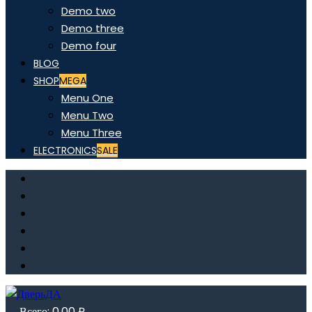
Demo two
Demo three
Demo four
BLOG
SHOP
MEGA
Menu One
Menu Two
Menu Three
ELECTRONICS
SALE
Всего:
0,00
₽