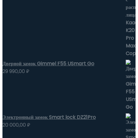
Дверной замок Gimmel F55 USmart Go
29 990,00
₽
Электронный замок Smart lock DZ21Pro
20 000,00
₽