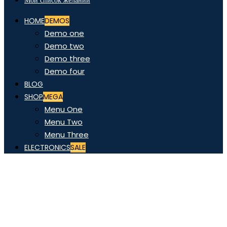
Мой список желаний
HOME
DEMOS
Demo one
Demo two
Demo three
Demo four
BLOG
SHOP
MEGA
Menu One
Menu Two
Menu Three
ELECTRONICS
SALE