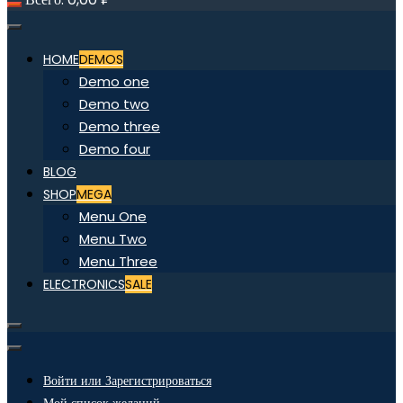
HOME
DEMOS
Demo one
Demo two
Demo three
Demo four
BLOG
SHOP
MEGA
Menu One
Menu Two
Menu Three
ELECTRONICS
SALE
Войти или Зарегистрироваться