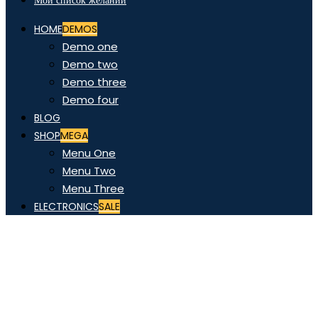
Мой список желаний
HOME
DEMOS
Demo one
Demo two
Demo three
Demo four
BLOG
SHOP
MEGA
Menu One
Menu Two
Menu Three
ELECTRONICS
SALE