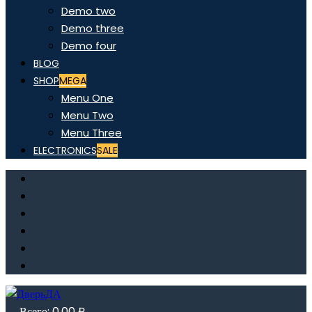
Demo two
Demo three
Demo four
BLOG
SHOP
MEGA
Menu One
Menu Two
Menu Three
ELECTRONICS
SALE
Всего:
0,00
₽