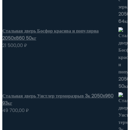
Стальная дверь Босфор красива и популярна
2050x860 50кг
21 500,00
₽
Стальная дверь Уистлер терморазрыв 3к 2050x960
93кг
49 700,00
₽