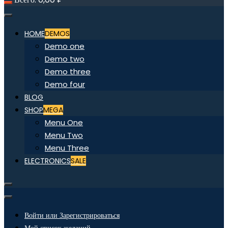
HOME
DEMOS
Demo one
Demo two
Demo three
Demo four
BLOG
SHOP
MEGA
Menu One
Menu Two
Menu Three
ELECTRONICS
SALE
Войти или Зарегистрироваться