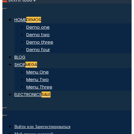
HOME
DEMOS
Demo one
Demo two
Demo three
Demo four
BLOG
SHOP
MEGA
Menu One
Menu Two
Menu Three
ELECTRONICS
SALE
Войти или Зарегистрироваться