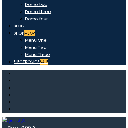
Demo two
Demo three
Demo four
BLOG
SHOP
MEGA
Menu One
Menu Two
Menu Three
ELECTRONICS
SALE
Всего:
0,00
₽