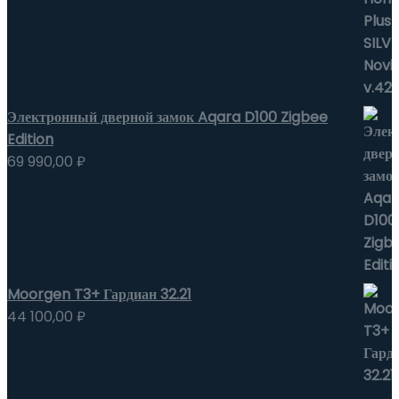
Электронный дверной замок Aqara D100 Zigbee
Edition
69 990,00
₽
Moorgen T3+ Гардиан 32.21
44 100,00
₽