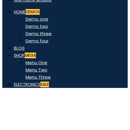
Мой список желаний
HOME
DEMOS
Demo one
Demo two
Demo three
Demo four
BLOG
SHOP
MEGA
Menu One
Menu Two
Menu Three
ELECTRONICS
SALE