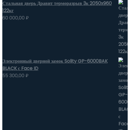
Стальная дверь Дравит терморазрыв 3к 2050x960
122кг
60 000,00
₽
Электронный дверной замок Solity GP-6000BAK
BLACK с Face ID
55 300,00
₽