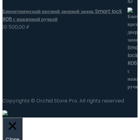
Биометрический врезной дверной замок Smart lock
R06 с нажимной ручкой
10 500,00
₽
Copyrights © Orchid Store Pro. All rights reserved
Close