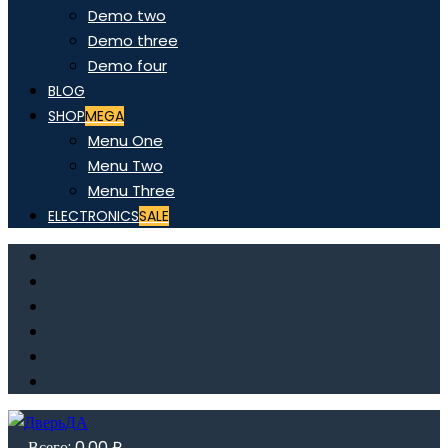
Demo two
Demo three
Demo four
BLOG
SHOP
MEGA
Menu One
Menu Two
Menu Three
ELECTRONICS
SALE
Всего:
0,00
₽