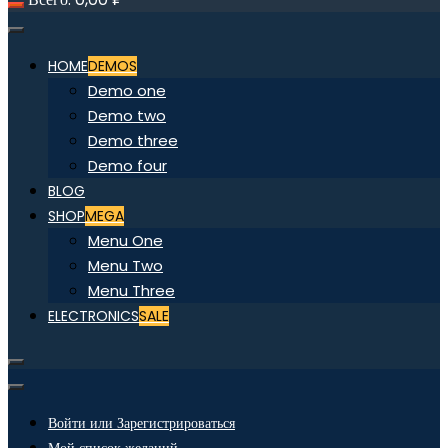
HOME
DEMOS
Demo one
Demo two
Demo three
Demo four
BLOG
SHOP
MEGA
Menu One
Menu Two
Menu Three
ELECTRONICS
SALE
Войти или Зарегистрироваться