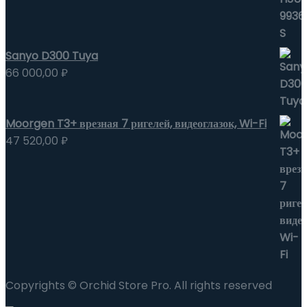
Sanyo D300 Tuya
66 000,00
₽
Moorgen T3+ врезная 7 ригелей, видеоглазок, Wi-Fi
47 520,00
₽
Copyrights © Orchid Store Pro. All rights reserved