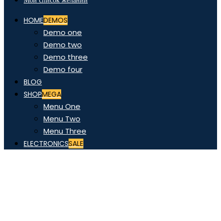
Мой список желаний
HOME
DEMOS
Demo one
Demo two
Demo three
Demo four
BLOG
SHOP
MEGA
Menu One
Menu Two
Menu Three
ELECTRONICS
SALE