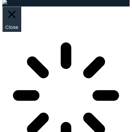
Close