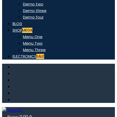
Demo two
Demo three
Demo four
BLOG
SHOP
MEGA
Menu One
Menu Two
Menu Three
ELECTRONICS
SALE
Всего:
0,00
₽