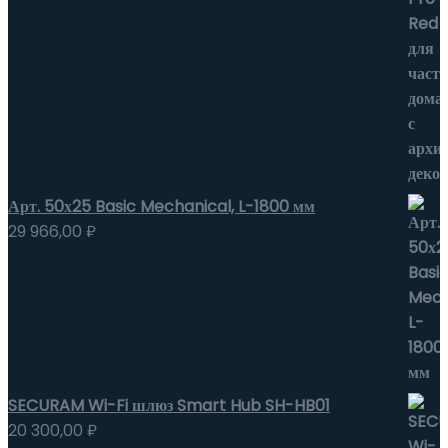
Арт. 50х25 Basic Mechanical, L-1800 мм
29 966,00
₽
SECURAM Wi-Fi шлюз Smart Hub SH-HB01
20 300,00
₽