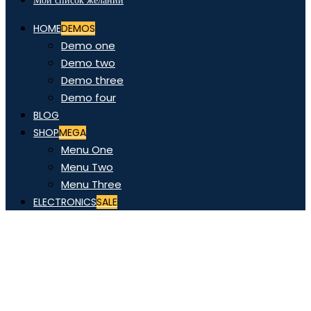
Мой список желаний
HOME
DEMOS
Demo one
Demo two
Demo three
Demo four
BLOG
SHOP
MEGA
Menu One
Menu Two
Menu Three
ELECTRONICS
SALE