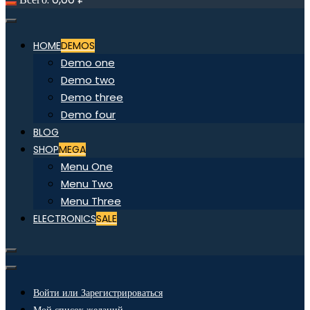
HOME
DEMOS
Demo one
Demo two
Demo three
Demo four
BLOG
SHOP
MEGA
Menu One
Menu Two
Menu Three
ELECTRONICS
SALE
Войти или Зарегистрироваться