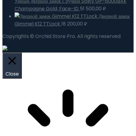
Умный дверной замок с ручкой Solity GP-6000BAK
Champagne Gold, Face-ID
51 500,00
₽
Дверной замок
Gimmel K12 TTLock
18 200,00
₽
Copyrights © Orchid Store Pro. All rights reserved
Close