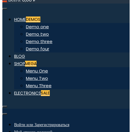
HOME
DEMOS
Demo one
Demo two
Demo three
Demo four
BLOG
SHOP
MEGA
Menu One
Menu Two
Menu Three
ELECTRONICS
SALE
Войти или Зарегистрироваться