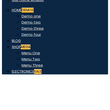
Мой список желаний
HOME
DEMOS
Demo one
Demo two
Demo three
Demo four
BLOG
SHOP
MEGA
Menu One
Menu Two
Menu Three
ELECTRONICS
SALE