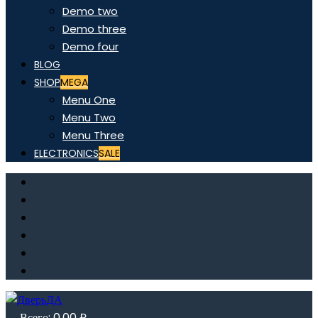
Demo two
Demo three
Demo four
BLOG
SHOP
MEGA
Menu One
Menu Two
Menu Three
ELECTRONICS
SALE
Всего:
0,00
₽