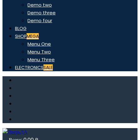
Demo two
Demo three
Demo four
BLOG
SHOP
MEGA
Menu One
Menu Two
Menu Three
ELECTRONICS
SALE
Всего:
0,00
₽