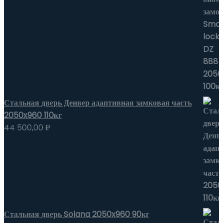
Стальная дверь Денвер адаптивная замковая часть
2050x960 110кг
44 500,00
₽
Стальная дверь Solana 2050x960 90кг