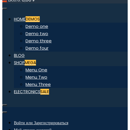
HOME
DEMOS
Demo one
Demo two
Demo three
Demo four
BLOG
SHOP
MEGA
Menu One
Menu Two
Menu Three
ELECTRONICS
SALE
Войти или Зарегистрироваться