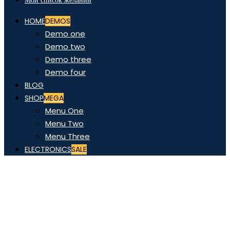
Мой список желаний
HOME
DEMOS
Demo one
Demo two
Demo three
Demo four
BLOG
SHOP
MEGA
Menu One
Menu Two
Menu Three
ELECTRONICS
SALE