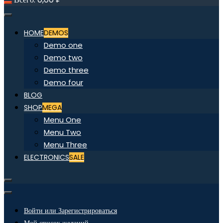
HOME
DEMOS
Demo one
Demo two
Demo three
Demo four
BLOG
SHOP
MEGA
Menu One
Menu Two
Menu Three
ELECTRONICS
SALE
Войти или Зарегистрироваться