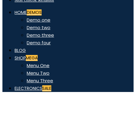
Мой список желаний
HOME
DEMOS
Demo one
Demo two
Demo three
Demo four
BLOG
SHOP
MEGA
Menu One
Menu Two
Menu Three
ELECTRONICS
SALE