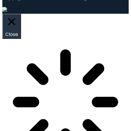
Close