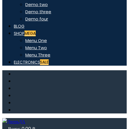
Demo two
Demo three
Demo four
BLOG
SHOP
MEGA
Menu One
Menu Two
Menu Three
ELECTRONICS
SALE
Всего:
0,00
₽