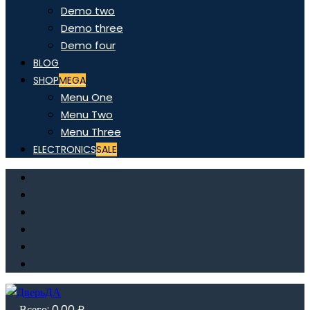
Demo two
Demo three
Demo four
BLOG
SHOP
MEGA
Menu One
Menu Two
Menu Three
ELECTRONICS
SALE
Всего:
0,00
₽