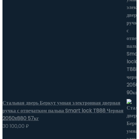
Стальная дверь Беркут умная электронная дверная
ручка с отпечатком пальца Smart lock T888 Черная
2050x880 57кг
30 100,00
₽