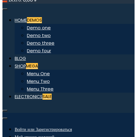
HOME
DEMOS
Demo one
Demo two
Demo three
Demo four
BLOG
SHOP
MEGA
Menu One
Menu Two
Menu Three
ELECTRONICS
SALE
Войти или Зарегистрироваться