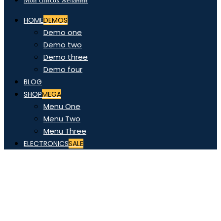
Мой список желаний
HOME
DEMOS
Demo one
Demo two
Demo three
Demo four
BLOG
SHOP
MEGA
Menu One
Menu Two
Menu Three
ELECTRONICS
SALE