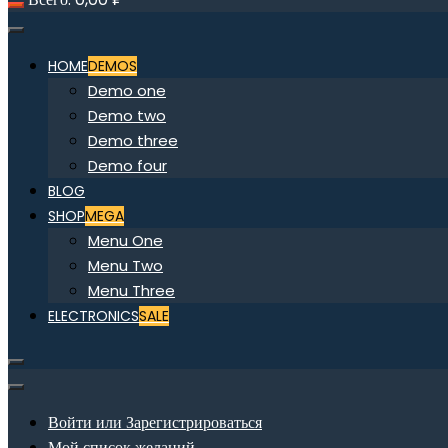
HOME
DEMOS
Demo one
Demo two
Demo three
Demo four
BLOG
SHOP
MEGA
Menu One
Menu Two
Menu Three
ELECTRONICS
SALE
Войти или Зарегистрироваться
Мой список желаний