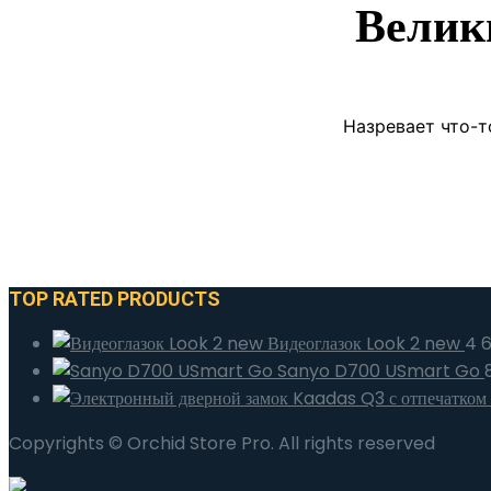
Велик
Назревает что-т
TOP RATED PRODUCTS
Видеоглазок Look 2 new
4 
Sanyo D700 USmart Go
Copyrights © Orchid Store Pro. All rights reserved