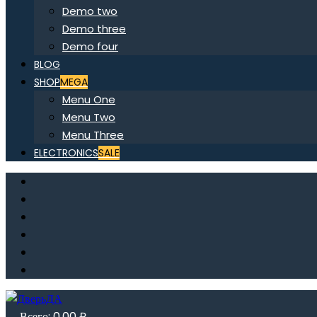
Demo two
Demo three
Demo four
BLOG
SHOP
MEGA
Menu One
Menu Two
Menu Three
ELECTRONICS
SALE
Всего:
0,00
₽