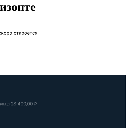
изонте
скоро откроется!
альца
28 400,00
₽