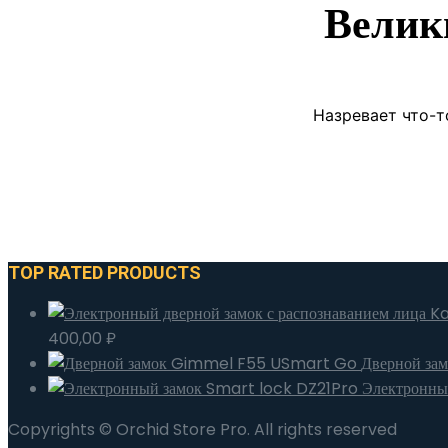
Велик
Назревает что-т
TOP RATED PRODUCTS
400,00
₽
Дверной за
Электронны
Copyrights © Orchid Store Pro. All rights reserved