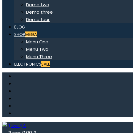
Demo two
Demo three
Demo four
BLOG
SHOP
MEGA
Menu One
Menu Two
Menu Three
ELECTRONICS
SALE
Всего:
0,00
₽