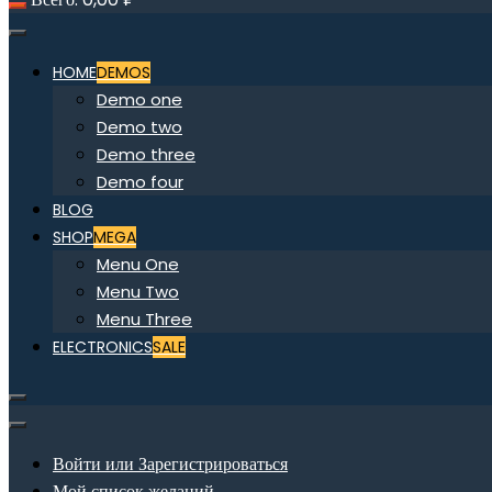
HOME
DEMOS
Demo one
Demo two
Demo three
Demo four
BLOG
SHOP
MEGA
Menu One
Menu Two
Menu Three
ELECTRONICS
SALE
Войти или Зарегистрироваться
Мой список желаний