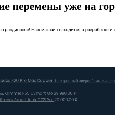
ие перемены уже на гор
о грандиозное! Наш магазин находится в разработке и 
Электронный дверной замок с р
мок Gimmel F55 USmart Go
29 990,00
₽
й замок Smart lock DZ21Pro
20 000,00
₽