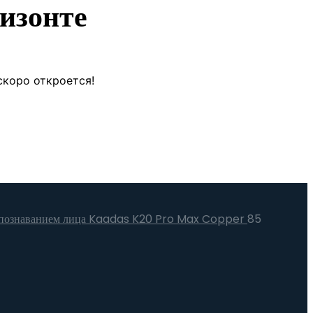
изонте
скоро откроется!
аспознаванием лица Kaadas K20 Pro Max Copper
85