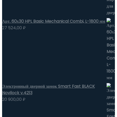
Арт. 60х30 HPL Basic Mechanical Combi, L-1800 мм
27 524,00
₽
Электронный дверной замок Smart Fast BLACK
Novilock v.4213
20 900,00
₽