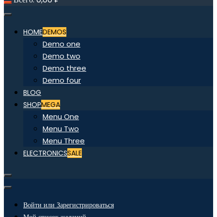
HOME
DEMOS
Demo one
Demo two
Demo three
Demo four
BLOG
SHOP
MEGA
Menu One
Menu Two
Menu Three
ELECTRONICS
SALE
Войти или Зарегистрироваться