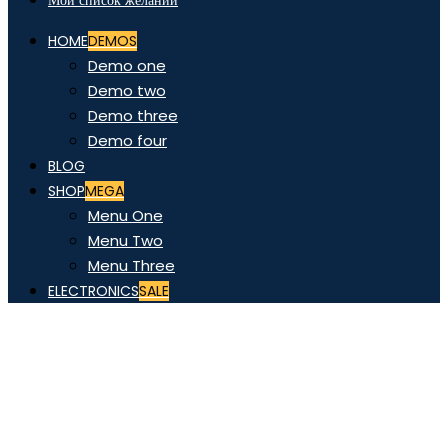
Мой список желаний
HOME
DEMOS
Demo one
Demo two
Demo three
Demo four
BLOG
SHOP
MEGA
Menu One
Menu Two
Menu Three
ELECTRONICS
SALE