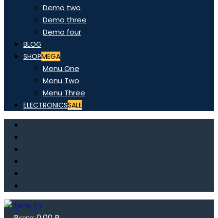
Demo two
Demo three
Demo four
BLOG
SHOP
MEGA
Menu One
Menu Two
Menu Three
ELECTRONICS
SALE
Всего:
0,00
₽