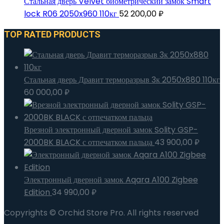
Стальная дверь Velvet биометрический замок Smart
lock R06 2050x960 110кг
52 200,00
₽
TOP RATED PRODUCTS
Стальная дверь Дравит терморазрыв 3к 2050x880 110кг
60 000,00
₽
Врезной электронный дверной замок Solity GSP-
2000BK BLACK с отпечатком пальца
43 900,00
₽
Электронный дверной замок Aqara A100 Zigbee
Edition
34 990,00
₽
Copyrights © Orchid Store Pro. All rights reserved