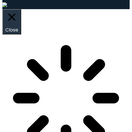
Close