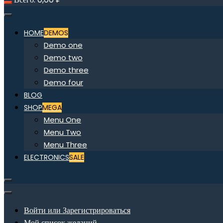
HOME
DEMOS
Demo one
Demo two
Demo three
Demo four
BLOG
SHOP
MEGA
Menu One
Menu Two
Menu Three
ELECTRONICS
SALE
Войти или Зарегистрироваться
Мой список желаний