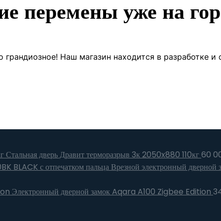
ие перемены уже на гор
о грандиозное! Наш магазин находится в разработке и 
Стальная дверь Дравит терморазрыв 3к 2050x880 110кг
60 0
Врезной электронный дверной 
Электронный дверной замок Aqara A100 Zigbee Edition
3