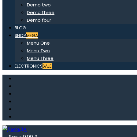
Demo two
Demo three
Demo four
BLOG
SHOP
MEGA
Menu One
Menu Two
Menu Three
ELECTRONICS
SALE
Всего:
0,00
₽