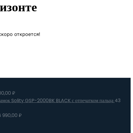
изонте
скоро откроется!
00,00
₽
замок Solity GSP-2000BK BLACK с отпечатком пальца
43
4 990,00
₽